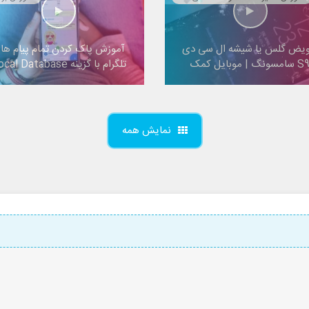
ویض گلس یا شیشه ال سی دی
آموزش پاک کردن تمام پیام ها
 سامسونگ | موبایل کمک
تلگرام با گزینه Local Database
نمایش همه