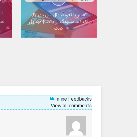
تعمیر یا تعویض ال سی دی J7
2016 سامسونگ – J710 | موبایل
تع
کمک
S9
Inline Feedbacks
View all comments