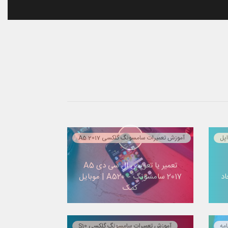
پل
آموزش تعمیرات سامسونگ گلکسی A5 2017
تعمیر یا تعویض ال سی دی A5
اد
2017 سامسونگ – A520 | موبایل
کمک
امه
آموزش تعمیرات سامسونگ گلکسی S10