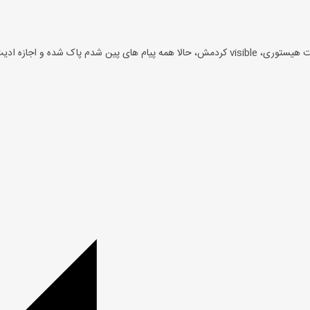
سلام من یه گروه تلگرام دارم، hiden بود قسمت چت هیستوری، visible کردمش، حالا همه پیام های پین