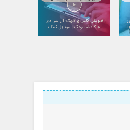
ی
تعویض گلس یا شیشه ال سی دی
S10 سامسونگ | موبایل کمک