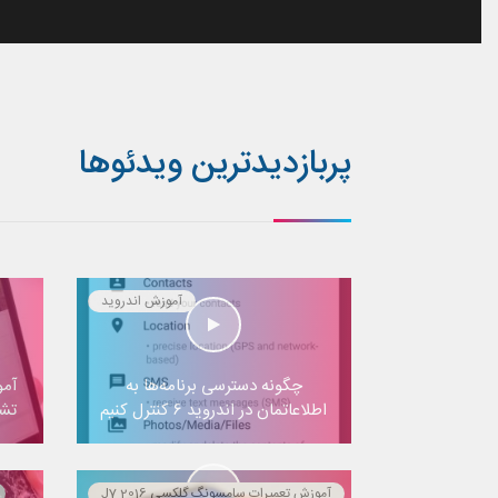
پربازدیدترین ویدئوها
آموزش اندروید
چگونه دسترسی برنامه‌ها به
آمو
اطلاعاتمان در اندروید ۶ کنترل کنیم
تشخ
آموزش تعمیرات سامسونگ گلکسی J7 2016