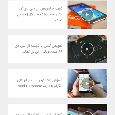
تعمیر یا تعویض ال سی دی J7
2016 سامسونگ – J710 | موبایل
کمک
تعویض گلس یا شیشه ال سی دی
S9 سامسونگ | موبایل کمک
آموزش پاک کردن تمام پیام های
تلگرام با گزینه Local Database
تعویض گلس یا شیشه ال سی دی