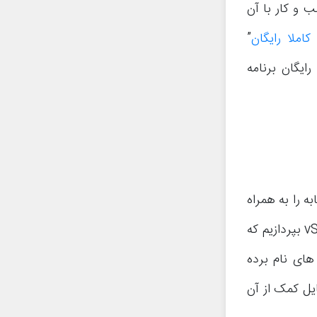
 در مورد برنامه vShare و نحوه نصب و کار با آن
املا رایگان
”
کان دانلود رایگان برنامه
یسی مشابه را به همراه
خواهند داشت. در این مقاله قصد داریم به معرفی 14 برنامه برتر و مشابه vShare بپردازیم که
های نام برده
یل کمک از آن