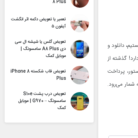
8 Plus
تعمیر یا تعویض دکمه اثر انگشت
آیفون ۵
تعویض گلس یا شیشه ال سی
تیم، دانلود و
دی A8 Plus سامسونگ |
موبایل کمک
App S) چه دردسرهایی دارد! گذشته از
ای اپ استور، پرداخت
تعویض قاب شکسته iPhone 8
Plus
شمار می‌رود.
تعویض درب پشت S10e
سامسونگ – G970 | موبایل
کمک