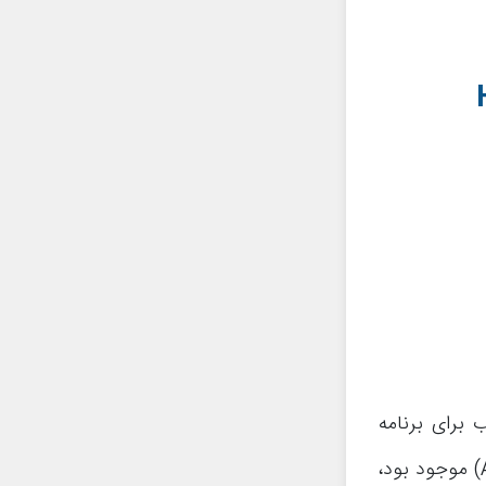
خوب برای برنامه
vShare خدمت شما معرفی می‌کنیم. این برنامه قبلا در اپ استور (App Store) موجود بود،