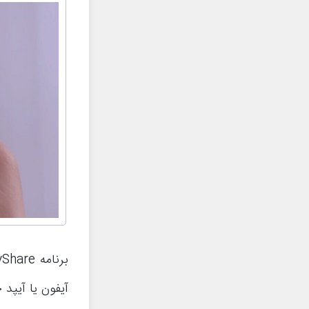
آیفون یا آیپد