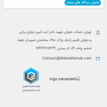
نمایش دیدگاه های بیشتر
تهران، نارمک، خیابان شهید دکتر آیت (بین خیابان براتی
و خیابان قاسم زاده)، پلاک ۳۵۰، ساختمان اسپیدار، طبقه
ششم، واحد 19، کد پستی: 1646668634
Contact@MobileKomak.com