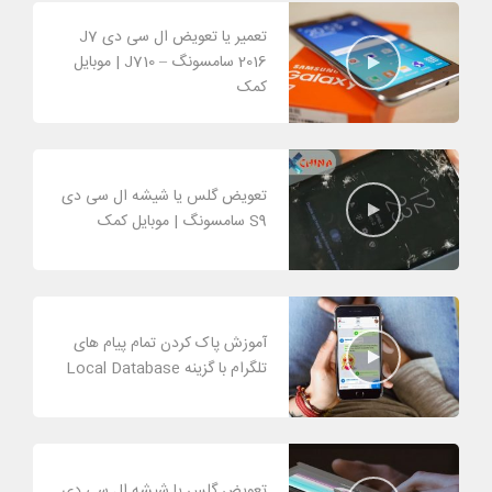
تعمیر یا تعویض ال سی دی J7
2016 سامسونگ – J710 | موبایل
کمک
تعویض گلس یا شیشه ال سی دی
S9 سامسونگ | موبایل کمک
آموزش پاک کردن تمام پیام های
تلگرام با گزینه Local Database
تعویض گلس یا شیشه ال سی دی