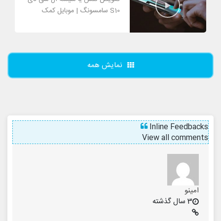
S10 سامسونگ | موبایل کمک
نمایش همه
Inline Feedbacks
View all comments
امینو
3 سال گذشته