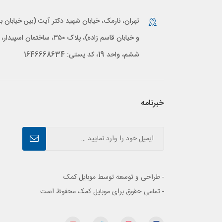
تهران، نارمک، خیابان شهید دکتر آیت (بین خیابان بر
و خیابان قاسم زاده)، پلاک ۳۵۰، ساختمان اس
ششم، واحد 19، کد پستی: 1646668634
خبرنامه
- طراحی و توسعه توسط موبایل کمک
- تمامی حقوق برای موبایل کمک محفوظ است