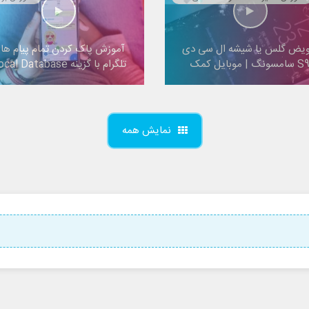
ویض گلس یا شیشه ال سی دی
آموزش پاک کردن تمام پیام ها
 سامسونگ | موبایل کمک
تلگرام با گزینه Local Database
نمایش همه