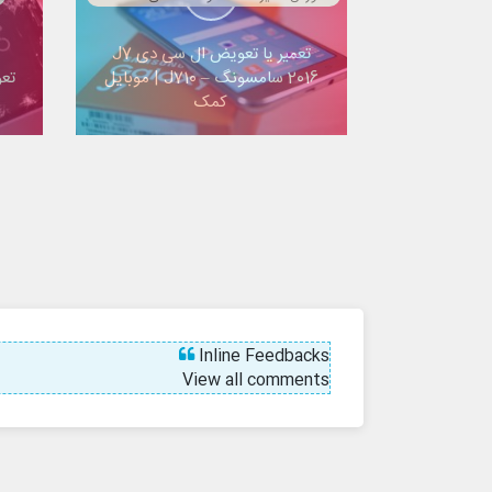
تعمیر یا تعویض ال سی دی J7
2016 سامسونگ – J710 | موبایل
تع
کمک
S9
Inline Feedbacks
View all comments