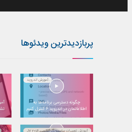
پربازدیدترین ویدئوها
آموزش اندروید
چگونه دسترسی برنامه‌ها به
آمو
اطلاعاتمان در اندروید ۶ کنترل کنیم
تشخ
آموزش تعمیرات سامسونگ گلکسی J7 2016