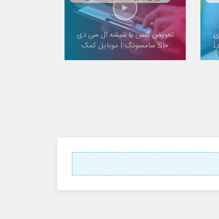
ی
تعویض گلس یا شیشه ال سی دی
S10 سامسونگ | موبایل کمک