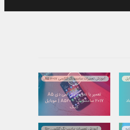
پل
آموزش تعمیرات سامسونگ گلکسی A5 2017
تعمیر یا تعویض ال سی دی A5
اد
2017 سامسونگ – A520 | موبایل
کمک
امه
آموزش تعمیرات سامسونگ گلکسی S10