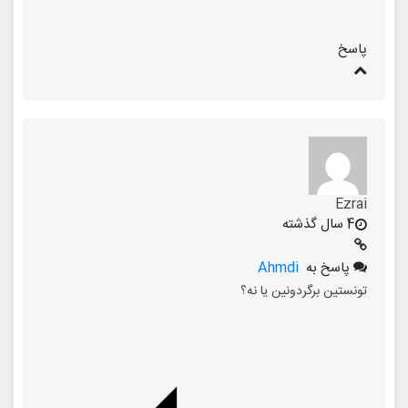
پاسخ
Ezrai
4 سال گذشته
پاسخ به
Ahmdi
تونستین برگردونین یا نه؟