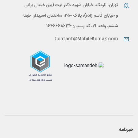
تهران، نارمک، خیابان شهید دکتر آیت (بین خیابان براتی
و خیابان قاسم زاده)، پلاک ۳۵۰، ساختمان اسپیدار، طبقه
ششم، واحد 19، کد پستی: 1646668634
Contact@MobileKomak.com
خبرنامه