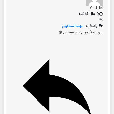
S. J. M
5 سال گذشته
پاسخ به
مهسااسماعیلی
این دقیقاً سوال منم هست… 😢