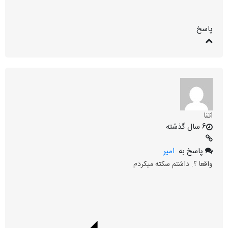
پاسخ
اتنا
6 سال گذشته
پاسخ به
امیر
واقعا ؟. داشتم سکته میکردم