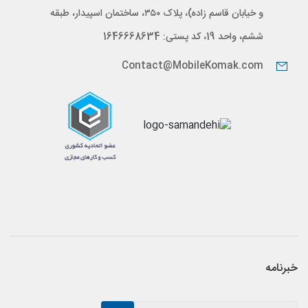
و خیابان قاسم زاده)، پلاک ۳۵۰، ساختمان اسپیدار، طبقه
ششم، واحد 19، کد پستی: 1646668634
Contact@MobileKomak.com
خبرنامه