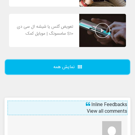
تعویض گلس یا شیشه ال سی دی
S10 سامسونگ | موبایل کمک
نمایش همه
Inline Feedbacks
View all comments