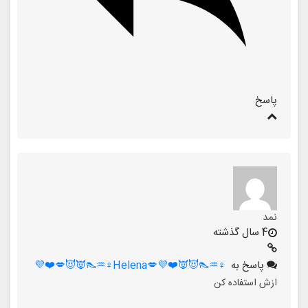
پاسخ
نمد
4 سال گذشته
پاسخ به
♀️♒👠😈👿❤️💜💋Helena♀️♒👠👿😈💋❤️💜
ازش استفاده کن