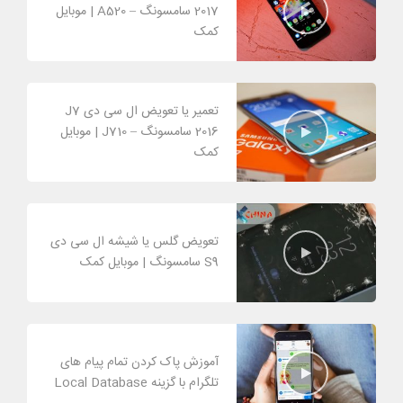
2017 سامسونگ – A520 | موبایل
کمک
تعمیر یا تعویض ال سی دی J7
2016 سامسونگ – J710 | موبایل
کمک
تعویض گلس یا شیشه ال سی دی
S9 سامسونگ | موبایل کمک
آموزش پاک کردن تمام پیام های
تلگرام با گزینه Local Database