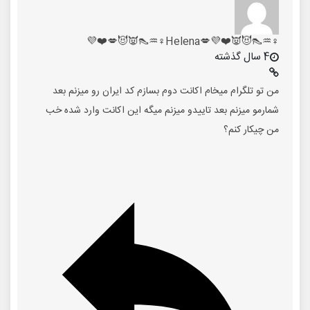
♀️♒👠😈👿❤️💜💋Helena♀️♒👠👿😈💋❤️💜
4 سال گذشته
من تو تلگرام میخام اکانت دوم بسازم کد ایران رو میزنم بعد
شمارمو میزنم بعد تاییدو میزنم میگه این اکانت وارد شده خب
من چیکار کنم؟