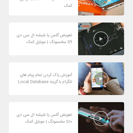
کمک
تعویض گلس یا شیشه ال سی دی
S9 سامسونگ | موبایل کمک
آموزش پاک کردن تمام پیام های
تلگرام با گزینه Local Database
تعویض گلس یا شیشه ال سی دی
S10 سامسونگ | موبایل کمک