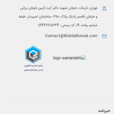
تهران، نارمک، خیابان شهید دکتر آیت (بین خیابان براتی
و خیابان قاسم زاده)، پلاک ۳۵۰، ساختمان اسپیدار، طبقه
ششم، واحد 19، کد پستی: 1646668634
Contact@MobileKomak.com
خبرنامه