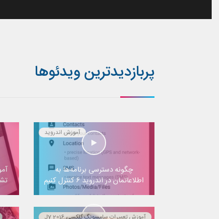
پربازدیدترین ویدئوها
آموزش اندروید
چگونه دسترسی برنامه‌ها به
آمو
اطلاعاتمان در اندروید ۶ کنترل کنیم
تشخ
آموزش تعمیرات سامسونگ گلکسی J7 2016