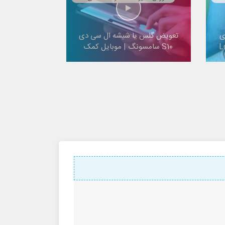
ی
تعویض گلس یا شیشه ال سی دی
S10 سامسونگ | موبایل کمک