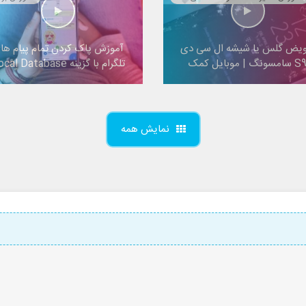
ویض گلس یا شیشه ال سی دی
آموزش پاک کردن تمام پیام ها
 سامسونگ | موبایل کمک
تلگرام با گزینه Local Database
نمایش همه