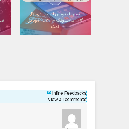
تعمیر یا تعویض ال سی دی J7
2016 سامسونگ – J710 | موبایل
تع
کمک
S9
Inline Feedbacks
View all comments