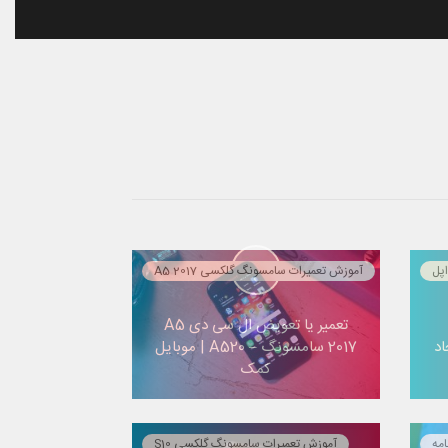
پل
آموزش تعمیرات سامسونگ گلکسی A5 2017
تعمیر یا تعویض ال سی دی A5
اد
2017 سامسونگ – A520 | موبایل
کمک
امه
آموزش تعمیرات سامسونگ گلکسی S10