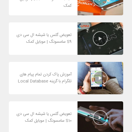
کمک
تعویض گلس یا شیشه ال سی دی
S9 سامسونگ | موبایل کمک
آموزش پاک کردن تمام پیام های
تلگرام با گزینه Local Database
تعویض گلس یا شیشه ال سی دی
S10 سامسونگ | موبایل کمک