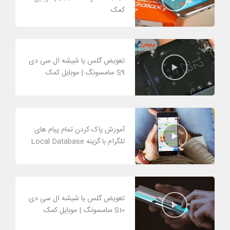
کمک
تعویض گلس یا شیشه ال سی دی
S9 سامسونگ | موبایل کمک
آموزش پاک کردن تمام پیام های
تلگرام با گزینه Local Database
تعویض گلس یا شیشه ال سی دی
S10 سامسونگ | موبایل کمک