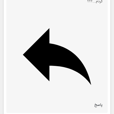
کردم….؟؟؟
پاسخ