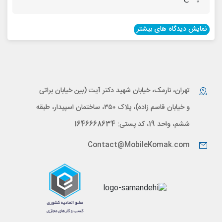
نمایش دیدگاه های بیشتر
تهران، نارمک، خیابان شهید دکتر آیت (بین خیابان براتی
و خیابان قاسم زاده)، پلاک ۳۵۰، ساختمان اسپیدار، طبقه
ششم، واحد 19، کد پستی: 1646668634
Contact@MobileKomak.com