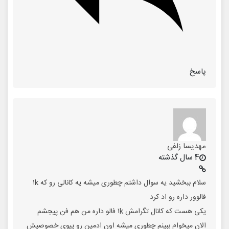
پاسخ
مهدیسا زلفی
4 سال گذشته
سلام ببخشید یه سوال داشتم چطوری میشه یه کانالی رو که ۱k
فالوور داره رو اد کرد
یکی هست که کانال تگرامش ۱k فالو داره من هم فن پیجشم
الان میخوام ببینم چطوری میشه اون ادمین رو پیوی خصوصیش