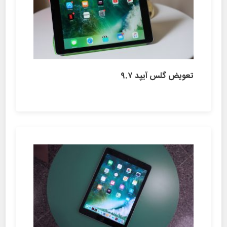
تعویض گلس آیپد ۹.۷