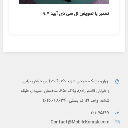
تعمیر یا تعویض ال سی دی آیپد ۹.۷
تهران، نارمک، خیابان شهید دکتر آیت (بین خیابان براتی
و خیابان قاسم زاده)، پلاک ۳۵۰، ساختمان اسپیدار، طبقه
ششم، واحد 19، کد پستی: 1646668634
۰۲۱-۷۵۱۴۷
Contact@MobileKomak.com