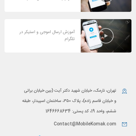
آموزش ارسال اموجی و استیکر در
تلگرام
تهران، نارمک، خیابان شهید دکتر آیت (بین خیابان براتی
و خیابان قاسم زاده)، پلاک ۳۵۰، ساختمان اسپیدار، طبقه
ششم، واحد 19، کد پستی: 1646668634
Contact@MobileKomak.com