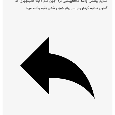
شدیم پیامش واسه مخاطبینمون نره. چون منم دقیقا همینجوری که
گفتین تنظیم کردم ولی باز پیام جوین شدن بقیه واسم میاد