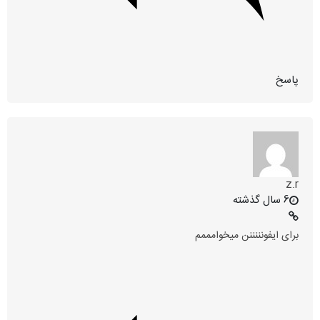
پاسخ
z.r
6 سال گذشته
برای ایفونننننن میخوامممم