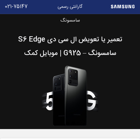
021-75147
گارانتی رسمی
موبایل
سامسونگ
کمک
تعمیر یا تعویض ال سی دی S6 Edge
سامسونگ – G925 | موبایل کمک