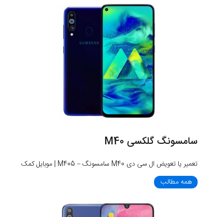
سامسونگ گلکسی M40
تعمیر یا تعویض ال سی دی M40 سامسونگ – M405 | موبایل کمک
همه مطالب