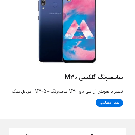
سامسونگ گلکسی M30
تعمیر یا تعویض ال سی دی M30 سامسونگ – M305 | موبایل کمک
همه مطالب