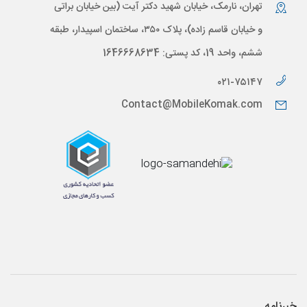
تهران، نارمک، خیابان شهید دکتر آیت (بین خیابان براتی
و خیابان قاسم زاده)، پلاک ۳۵۰، ساختمان اسپیدار، طبقه
ششم، واحد 19، کد پستی: 1646668634
۰۲۱-۷۵۱۴۷
Contact@MobileKomak.com
خبرنامه