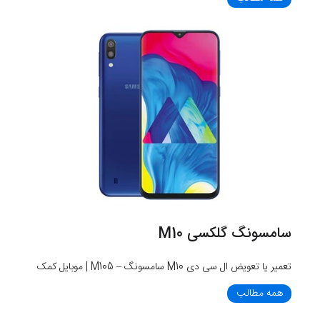
سامسونگ گلکسی M10
تعمیر یا تعویض ال سی دی M10 سامسونگ – M105 | موبایل کمک
همه مطالب