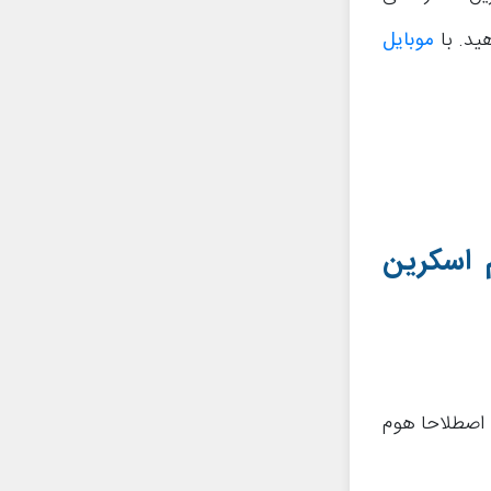
ید. با
موبایل
 اسکرین
 اصطلاحا هوم