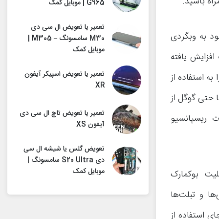
اه باشید.
G965 | موبایل کمک
تعمیر یا تعویض ال سی دی
ود به وبگردی
M30 سامسونگ – M305 |
موبایل کمک
افزایش یافته
تعمیر یا تعویض اسپیکر آیفون
 به استفاده از
XR
ا حتی گوگل از
تعمیر یا تعویض تاچ ال سی دی
 ریسپانسیو
آیفون XS
تعویض گلس یا شیشه ال سی
دی S20 Ultra سامسونگ |
موبایل کمک
لیت بوکمارک
ی‌ها و تبلت‌ها
ای استفاده از