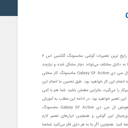
متاسفانه تعویض ال سی دی یکی از رایج ترین تعمیرات گوشی سامسونگ گلکسی اس 6
به دلایل مختلف می‌تواند دچار مشکل شده و نیازمند
تعویض شود. اما خوشبختانه تعویض ال سی دی Galaxy S6 Active سامسونگ کار سختی
انجام این کار خواهید بود. طبق تخمین ما انجام این
ان یک تعمیرکار را می‌گیرد، بنابراین مطمئن باشید شما هم با کمی
این تعمیر خواهید بود. در ادامه این مطلب به آموزش
تصویری و مرحله به مرحله نحوه تعویض ال سی دی Galaxy S6 Active سامسونگ
پردازیم. برای تهیه کردن LCD اورجینال این گوشی و همچنین ابزارهای تعمیر لازم
ه کنید. همچنین اگر بنا به هر دلیل فکر می‌کنید شخصا