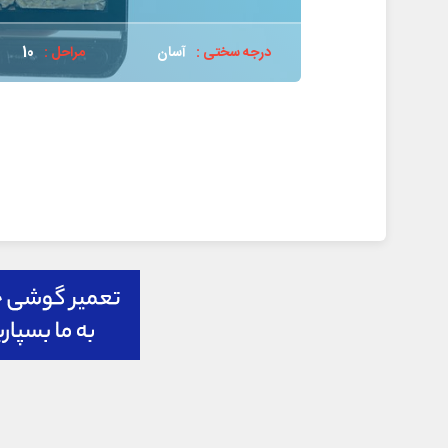
درجه سختی :
آسان
مراحل :
10