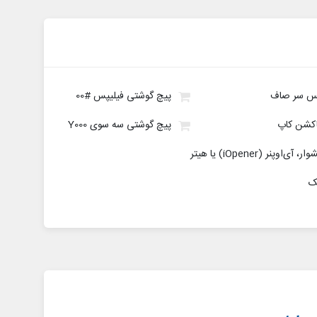
س سر صاف
پیچ گوشتی فیلیپس #00
کشن کاپ
پیچ گوشتی سه سوی Y000
، آی‌اوپنر (iOpener) یا هیتر
ک