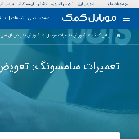
موضوعات داغ!
آموزش اپل
آموزش اندروید
تلگرام
اینستاگرام
بررسی اپ
صفحه اصلی
تبلیغات | رپور
موبایل کمک
>
آموزش تعمیرات موبایل
>
آموزش تعویض ال سی دی  S6 Active
تعمیرات سامسونگ: تعویض ال سی دی Active