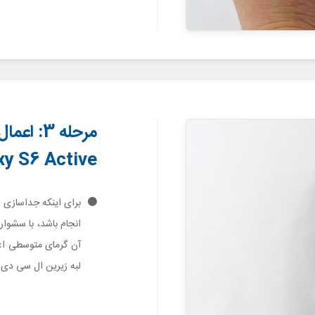
مرحله 3:
xy S6 Active
انجام باشد، با سشوار، آی‌اوپنر (iOpener)
آن گرمای متوسطی اعم
لبه زیرین ال سی دی و