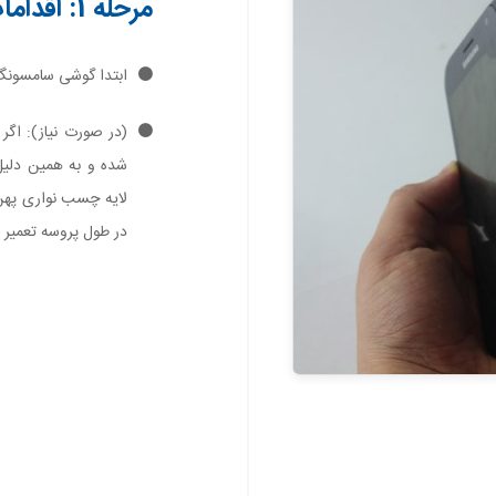
مرحله 1: اقدامات اولیه
ابتدا گوشی سامسونگ گلکسی اس 6 اکتی
(در صورت نیاز): اگر
ا
شده و به همین دلیل 
لایه چسب نواری په
در طول پروسه تعمیر