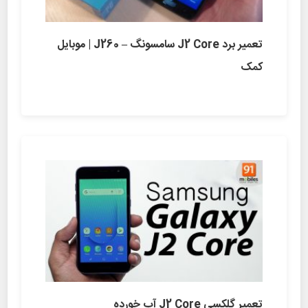
تعمیر برد J2 Core سامسونگ – J260 | موبایل
کمک
تعمیر گلکسی J2 Core آب خورده