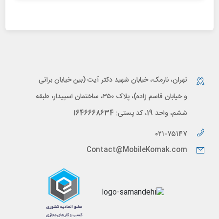
تهران، نارمک، خیابان شهید دکتر آیت (بین خیابان براتی
و خیابان قاسم زاده)، پلاک ۳۵۰، ساختمان اسپیدار، طبقه
ششم، واحد 19، کد پستی: 1646668634
۰۲۱-۷۵۱۴۷
Contact@MobileKomak.com