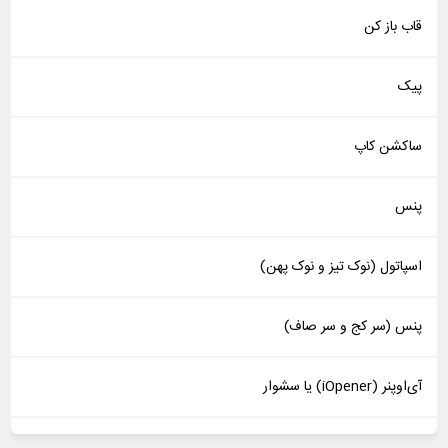
قاب باز کن
پیک
ساکشن کاپ
پنس
اسپاتول (نوک تیز و نوک پهن)
پنس (سر کج و سر صاف)
آی‌اوپنر (iOpener) یا سشوار