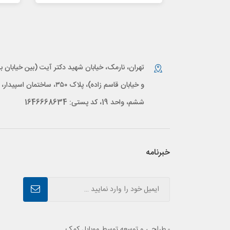
تهران، نارمک، خیابان شهید دکتر آیت (بین خیابان بر
و خیابان قاسم زاده)، پلاک ۳۵۰، ساختمان اس
ششم، واحد 19، کد پستی: 1646668634
خبرنامه
- طراحی و توسعه توسط موبایل کمک