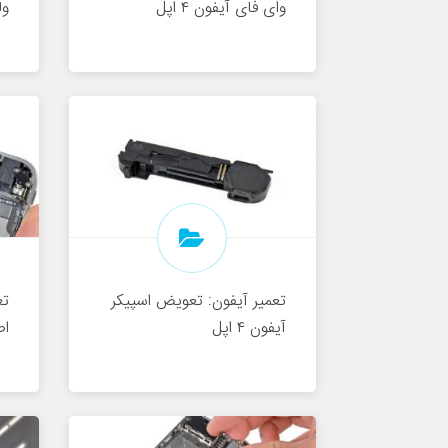
وای فای آیفون ۴ اپل
ول
تعمیر آیفون: تعویض اسپیکر
تع
آیفون ۴ اپل
اص