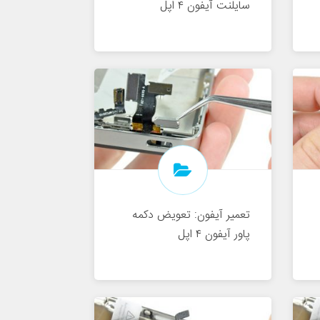
سایلنت آیفون ۴ اپل
تعمیر آیفون: تعویض دکمه
پاور آیفون ۴ اپل