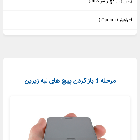
پنس (سر کج و سر صاف)
آی‌اوپنر (iOpener)
مرحله 1: باز کردن پیچ های لبه زیرین