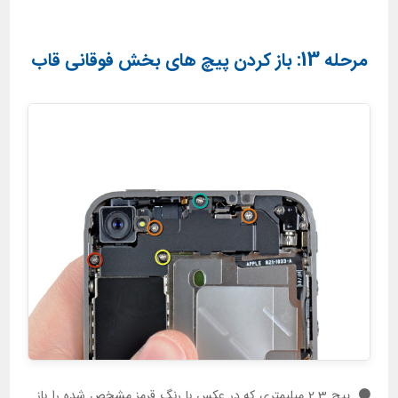
مرحله 13: باز کردن پیچ های بخش فوقانی قاب
پیچ 2.3 میلیمتری که در عکس با رنگ قرمز مشخص شده را باز