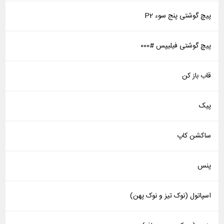
پیچ گوشتی پنج سوء P2
پیچ گوشتی فیلیپس #000
قاب باز کن
پیک
ساکشن کاپ
پنس
اسپاتول (نوک تیز و نوک پهن)