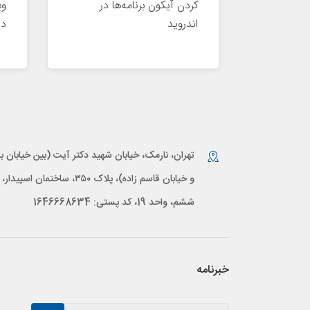
کردن آیکون برنامه‌ها در
وب
اندروید
دس
تهران، نارمک، خیابان شهید دکتر آیت (بین خیابان بر
و خیابان قاسم زاده)، پلاک ۳۵۰، ساختمان اس
ششم، واحد 19، کد پستی: 1646668634
خبرنامه