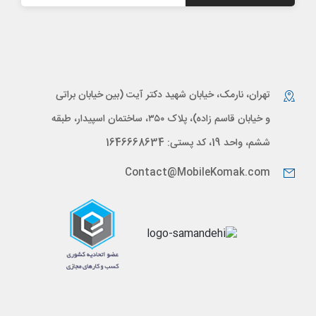
تهران، نارمک، خیابان شهید دکتر آیت (بین خیابان براتی
و خیابان قاسم زاده)، پلاک ۳۵۰، ساختمان اسپیدار، طبقه
ششم، واحد 19، کد پستی: 1646668634
Contact@MobileKomak.com