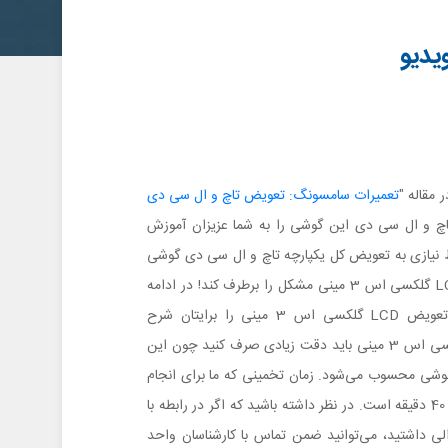
 مقاله "
تعمیرات سامسونگ: تعویض تاچ و ال سی دی
چ و ال سی دی این گوشی را به شما عزیزان آموزش
 نیازی به تعویض کل یکپارچه تاچ و ال سی دی گوشی
وجود نداشته باشد و فقط تعویض LCD گلکسی اس 3 مینی مشکل را برطرف کند! در ادامه
مطالب تعمیرات موبایل نحوه دقیق تعویض LCD گلکسی اس 3 مینی را برایتان شرح
می‌دهیم. به منظور تعویض LCD گلکسی اس 3 مینی باید دقت زیادی صرف کنید چون این
وشی محسوب می‌شود. زمان تخمینی که ما برای انجام
این کار در نظر گرفته‌ایم مابین 30 الی 40 دقیقه است. در نظر داشته باشید که اگر در رابطه با
ی داشتید، می‌توانید ضمن تماس با کارشناسان واحد