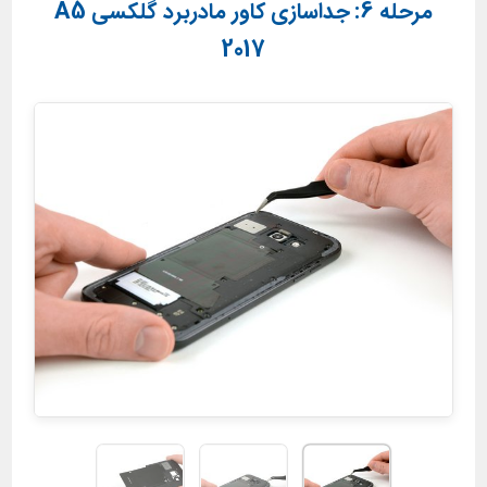
مرحله 6: جداسازی کاور مادربرد گلکسی A5
2017