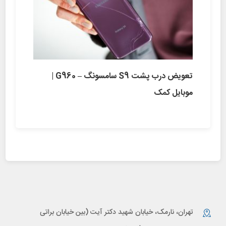
تعویض درب پشت S9 سامسونگ – G960 |
موبایل کمک
تهران، نارمک، خیابان شهید دکتر آیت (بین خیابان براتی