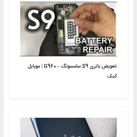
تعویض باتری S9 سامسونگ – G960 | موبایل
کمک