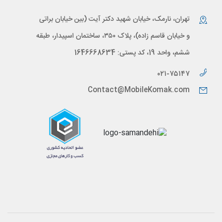
تهران، نارمک، خیابان شهید دکتر آیت (بین خیابان براتی
و خیابان قاسم زاده)، پلاک ۳۵۰، ساختمان اسپیدار، طبقه
ششم، واحد 19، کد پستی: 1646668634
۰۲۱-۷۵۱۴۷
Contact@MobileKomak.com