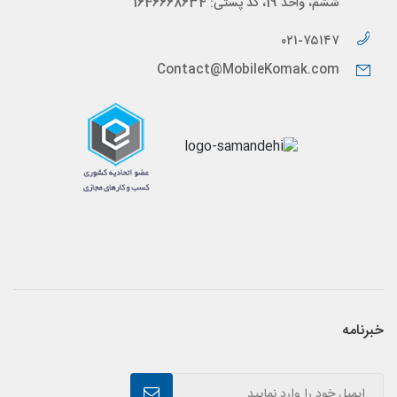
ششم، واحد 19، کد پستی: 1646668634
۰۲۱-۷۵۱۴۷
Contact@MobileKomak.com
خبرنامه