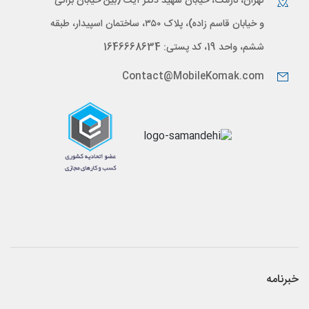
تهران، نارمک، خیابان شهید دکتر آیت (بین خیابان براتی
و خیابان قاسم زاده)، پلاک ۳۵۰، ساختمان اسپیدار، طبقه
ششم، واحد 19، کد پستی: 1646668634
Contact@MobileKomak.com
خبرنامه