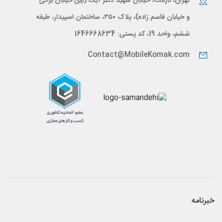
تهران، نارمک، خیابان شهید دکتر آیت (بین خیابان براتی
و خیابان قاسم زاده)، پلاک ۳۵۰، ساختمان اسپیدار، طبقه
ششم، واحد 19، کد پستی: 1646668634
Contact@MobileKomak.com
خبرنامه