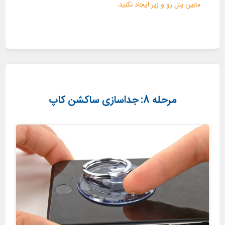
مابین پنل رو و زیر ایجاد نکنید.
مرحله 8: جداسازی ساکشن کاپ