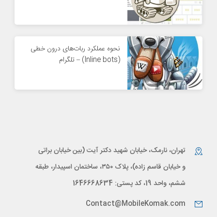
نحوه عملکرد ربات‌های درون خطی
(Inline bots) – تلگرام
تهران، نارمک، خیابان شهید دکتر آیت (بین خیابان براتی
و خیابان قاسم زاده)، پلاک ۳۵۰، ساختمان اسپیدار، طبقه
ششم، واحد 19، کد پستی: 1646668634
Contact@MobileKomak.com