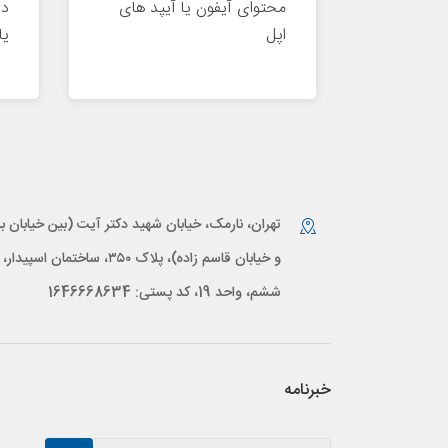
محتوای آیفون یا آیپد های
در
اپل
یا
تهران، نارمک، خیابان شهید دکتر آیت (بین خیابان بر
و خیابان قاسم زاده)، پلاک ۳۵۰، ساختمان اس
ششم، واحد 19، کد پستی: 1646668634
خبرنامه