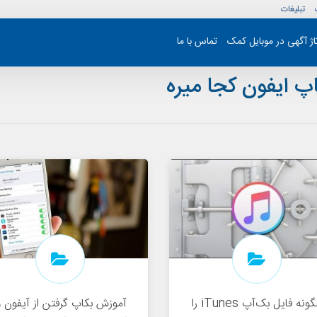
تبلیغات
تاژ آگهی در موبایل کمک
تماس با ما
پ ایفون کجا میره
چگونه فایل بک‌آپ iTunes را
آموزش بکاپ گرفتن از آیفون و