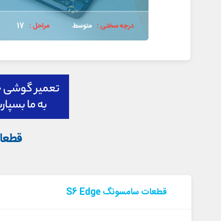
درجه سختی :
متوسط
مراحل :
17
قطعات ا
قطعات سامسونگ S6 Edge