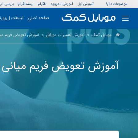
موضوعات داغ!
آموزش اپل
آموزش اندروید
تلگرام
اینستاگرام
بررسی اپ
صفحه اصلی
تبلیغات | رپور
موبایل کمک
>
آموزش تعمیرات موبایل
>
آموزش تعویض فریم میانی S6 Edge سا
آموزش تعویض فریم میانی سامس