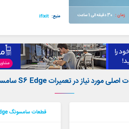
زمان :
30 دقیقه الی 1 ساعت
منبع:
ifixit
صلی مورد نیاز در تعمیرات S6 Edge سامسونگ
قطعات سامسونگ S6 Edge