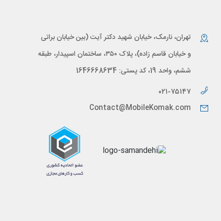
تهران، نارمک، خیابان شهید دکتر آیت (بین خیابان براتی
و خیابان قاسم زاده)، پلاک ۳۵۰، ساختمان اسپیدار، طبقه
ششم، واحد 19، کد پستی: 1646668634
۰۲۱-۷۵۱۴۷
Contact@MobileKomak.com