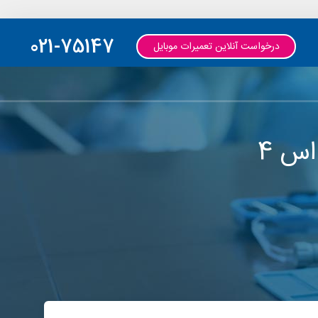
021-75147
درخواست آنلاین تعمیرات موبایل
س 4