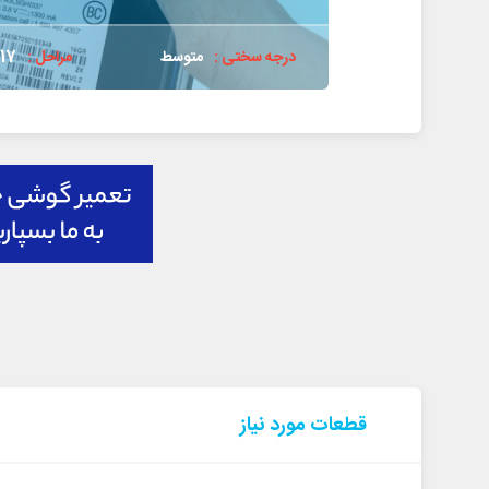
درجه سختی :
متوسط
مراحل :
17
قطعات مورد نیاز