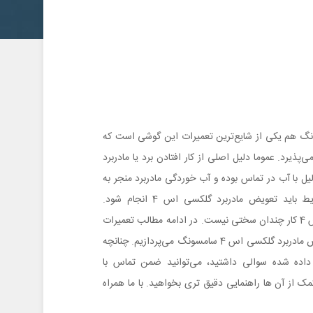
برد گلکسی اس 4 سامسونگ هم یکی از شایع‌ترین تعمیرات این گوشی است که
‌پذیرد. عموما دلیل اصلی از کار افتادن برد یا مادربرد
ل با آب در تماس بوده و آب خوردگی مادربرد منجر به
سوختن آن شده است. در این شرایط باید تعویض مادربرد گلکسی اس 4 انجام شود.
خوشبختانه تعویض مادربرد گلکسی اس 4 کار چندان سختی نیست. در ادامه مطالب تعمیرات
موبایل به آموزش تصویری نحوه تعویض مادربرد گلکسی اس 4 سامسونگ می‌پردازیم. چنانچه
داده شده سوالی داشتید، می‌توانید ضمن تماس با
ک از آن ها راهنمایی دقیق تری بخواهید. با ما همراه