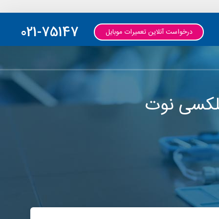
021-75147
درخواست آنلاین تعمیرات موبایل
لکسی نوت