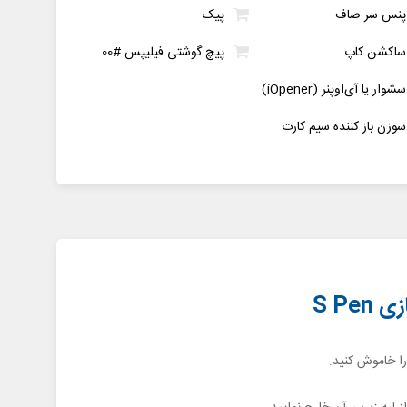
پنس سر صاف
پیک
ساکشن کاپ
پیچ گوشتی فیلیپس #00
سشوار یا آی‌اوپنر (iOpener)
سوزن باز کننده سیم کارت
ا خاموش کنید.