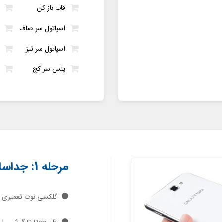
قاب باز کن
اسپاتول سر صاف
اسپاتول سر تیز
پنس سر کج
مرحله 1: جداسازی S Pen
گلکسی نوت تعمیری ر