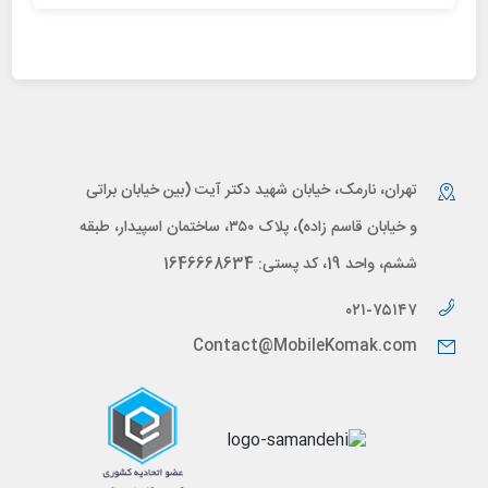
تهران، نارمک، خیابان شهید دکتر آیت (بین خیابان براتی
و خیابان قاسم زاده)، پلاک ۳۵۰، ساختمان اسپیدار، طبقه
ششم، واحد 19، کد پستی: 1646668634
۰۲۱-۷۵۱۴۷
Contact@MobileKomak.com