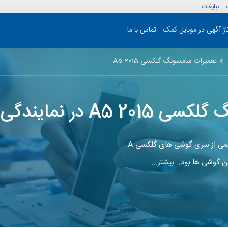
تبلیغات
تاژ آگهی در موبایل کمک
تماس با ما
تعمیرات سامسونگ گلکسی A5 2015
ایندگی موبایل کمک
در ماه اکتبر (October) سال 2015 سامسونگ به طور رسمی از سری گوشی های گلکسی A
بیشتر...