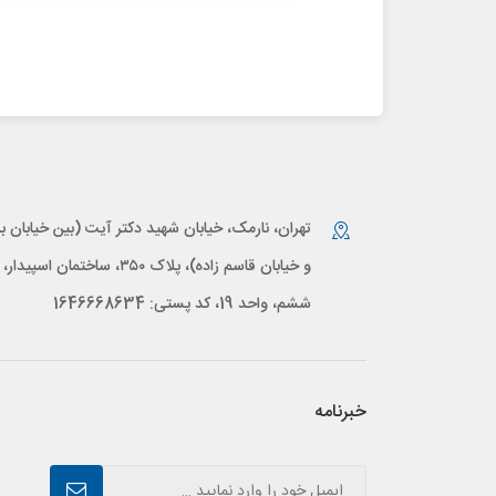
تهران، نارمک، خیابان شهید دکتر آیت (بین خیابان بر
و خیابان قاسم زاده)، پلاک ۳۵۰، ساختمان اس
ششم، واحد 19، کد پستی: 1646668634
خبرنامه