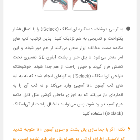
به آرامی دوشاخه دستگیره آی‌اسکلک (iSclack) را با اعمال فشار
یکنواخت و تدریجی به هم نزدیک کنید. بدین ترتیب کاپ های
مکنده سمت مخالف ابزار سعی می‌کنند از هم دور شوند و این
امر منجر می‌شود تا پنل جلو و پشت آیفون SE تعمیری تحت
کشش قرار گیرند و خیلی راحت از هم جدا شوند. خوشبختانه
طراحی آی‌اسکلک (iSclack) به گونه‌ای انجام شده که نه به لبه
های قاب آیفون SE آسیبی وارد می‌کند و نه قاب آن را به
اندازه‌ای باز می‌کند که به اجزای داخلی گوشی مثل کابل دکمه
هوم آسیب وارد شود. پس می‌توانید با خیال راحت از آی‌اسکلک
(iSclack) استفاده کنید.
نکته: اگر با جداسازی پنل پشت و جلوی آیفون SE متوجه شدید
که لاستیک اطراف گوشی به همراه پنل جلو بلند نشده است، به