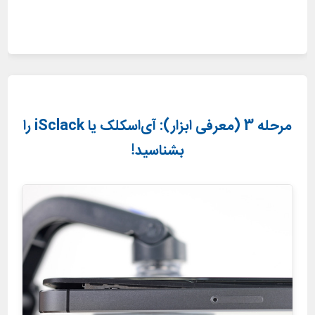
مرحله 3 (معرفی ابزار): آی‌اسکلک یا iSclack را
بشناسید!