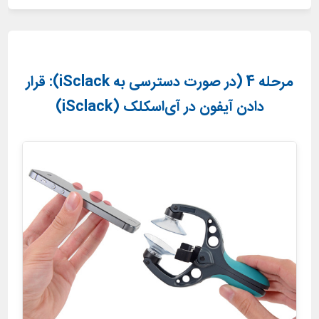
مرحله 4 (در صورت دسترسی به iSclack): قرار
دادن آیفون در آی‌اسکلک (iSclack)