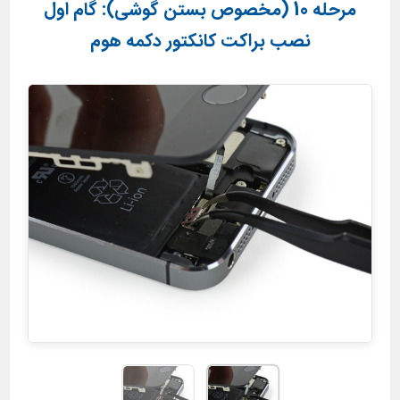
مرحله 10 (مخصوص بستن گوشی): گام اول
نصب براکت کانکتور دکمه هوم