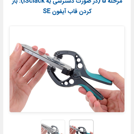
مرحله 5 (در صورت دسترسی به iSclack): باز
کردن قاب آیفون SE