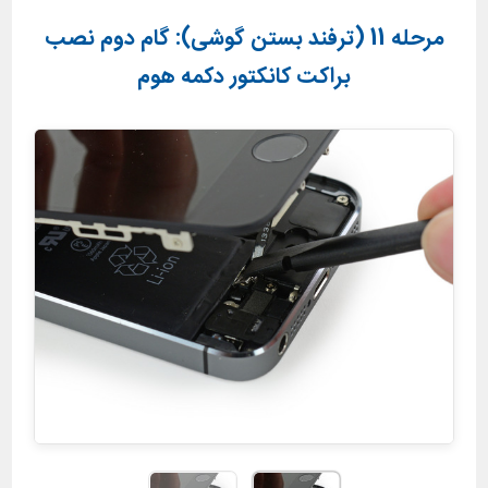
مرحله 11 (ترفند بستن گوشی): گام دوم نصب
براکت کانکتور دکمه هوم