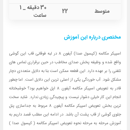
30 دقیقه _ 1
متوسط
22
ساعت
مختصری درباره این آموزش
اسپیکر مکالمه (کپسول صدا) آیفون 8 در لبه فوقانی قاب این گوشی
واقع شده و وظیفه پخش صدای مخاطب در حین برقراری تماس های
تلفنی را بر عهده دارد. این قطعه ممکن است بنا به دلایل متعددی دچار
مشکل شود. آب خوردگی یکی از اصلی ترین این دلایل است. اما چطور
قادر به تعویض اسپیکر مکالمه آیفون 8 اپل خواهیم بود؟ خوشبختانه
انجام این کار خیلی دشوار نیست و پیچیدگی زیادی ندارد. شاید سخت
ترین بخش تعویض اسپیکر مکالمه آیفون 8 مربوط به جداسازی پنل
جلوی گوشی از قاب پشت آن باشد. در ادامه این مطلب قصد داریم به
آموزش مرحله به مرحله نحوه تعویض اسپیکر مکالمه ( کپسول صدا )