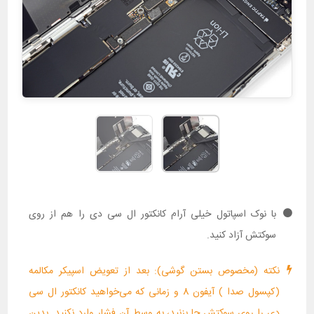
با نوک اسپاتول خیلی آرام کانکتور ال سی دی را هم از روی
سوکتش آزاد کنید.
نکته (مخصوص بستن گوشی): بعد از تعویض اسپیکر مکالمه
(کپسول صدا ) آیفون 8 و زمانی که می‌خواهید کانکتور ال سی
دی را روی سوکتش جا بزنید، به وسط آن فشار وارد نکنید. بدین