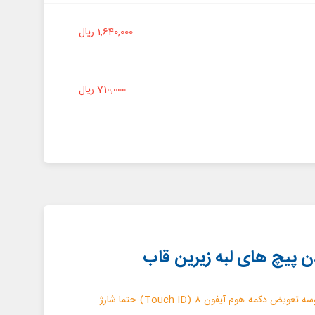
1,640,000 ریال
710,000 ریال
نکته: قبل از شروع پروسه تعویض دکمه هوم آیفون 8 (Touch ID) حتما شارژ