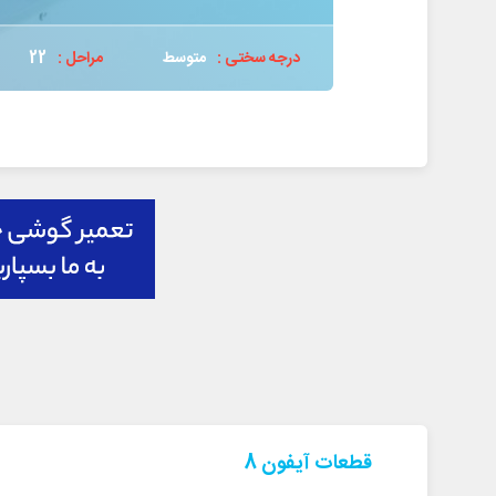
درجه سختی :
متوسط
مراحل :
22
قطعات آیفون 8