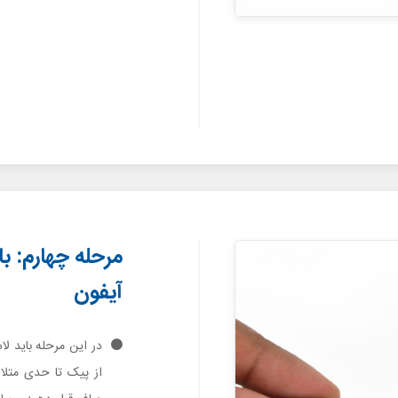
مرحله چهارم: با
آیفون
از پیک تا حدی متلا