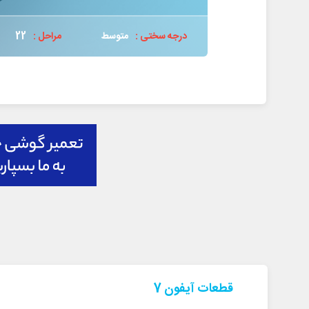
درجه سختی :
متوسط
مراحل :
22
قطعات آیفون 7