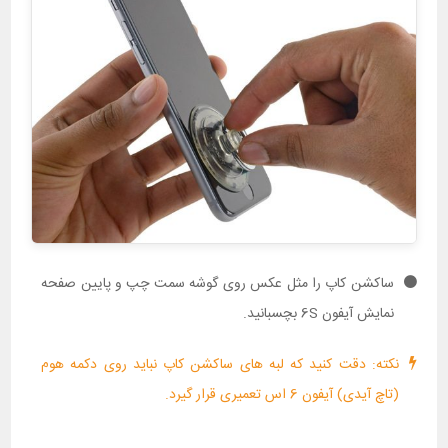
ساکشن کاپ را مثل عکس روی گوشه سمت چپ و پایین صفحه
نمایش آیفون 6S بچسبانید.
نکته: دقت کنید که لبه های ساکشن کاپ نباید روی دکمه هوم
(تاچ آیدی) آیفون 6 اس تعمیری قرار گیرد.