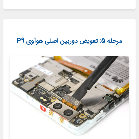
مرحله 5: تعویض دوربین اصلی هوآوی P9