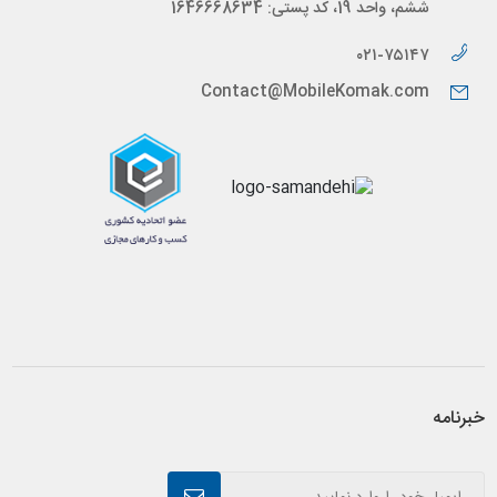
ششم، واحد 19، کد پستی: 1646668634
۰۲۱-۷۵۱۴۷
Contact@MobileKomak.com
خبرنامه