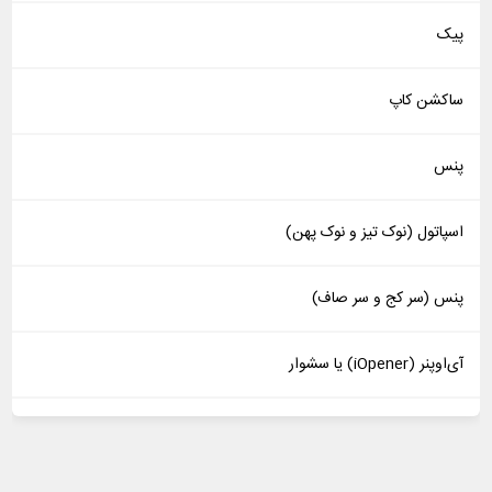
پیک
ساکشن کاپ
پنس
اسپاتول (نوک تیز و نوک پهن)
پنس (سر کج و سر صاف)
آی‌اوپنر (iOpener) یا سشوار