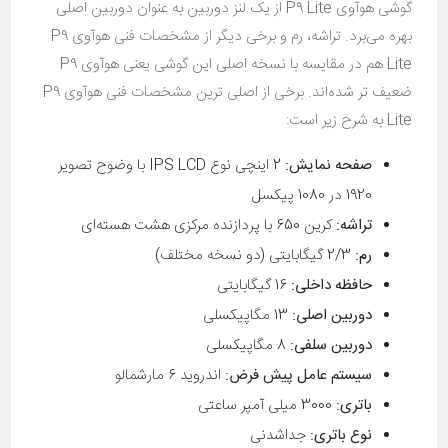
گوشی هوآوی P9 Lite از یک لنز دوربین به عنوان دوربین اصلی
بهره می‌برد. تراشه، رم و برخی دیگر از مشخصات فنی هوآوی P9
Lite هم در مقایسه با نسخه اصلی این گوشی یعنی هوآوی P9
ضعیف تر شده‌اند. برخی از اصلی ترین مشخصات فنی هوآوی P9
Lite به شرح زیر است:
صفحه نمایش:
2 اینچی نوع IPS LCD با وضوح تصویر
1920 در 1080 پیکسل
تراشه:
کرین 650 با پردازنده مرکزی هشت هسته‌ای
رم:
2/3 گیگابایتی (دو نسخه مختلف)
حافظه داخلی:
16 گیگابایتی
دوربین اصلی:
13 مگاپیکسلی
دوربین سلفی:
8 مگاپیکسلی
سیستم عامل پیش فرض:
اندروید 6 مارشمالو
باتری:
3000 میلی آمپر ساعتی
نوع باتری:
جداشدنی