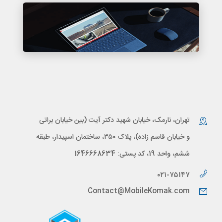
بسته تعمیر آیفون
بسته تعمیر مک بوک
تهران، نارمک، خیابان شهید دکتر آیت (بین خیابان براتی
و خیابان قاسم زاده)، پلاک ۳۵۰، ساختمان اسپیدار، طبقه
ششم، واحد 19، کد پستی: 1646668634
۰۲۱-۷۵۱۴۷
Contact@MobileKomak.com