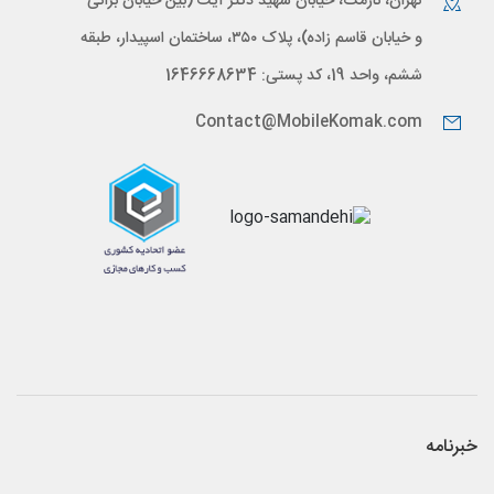
تهران، نارمک، خیابان شهید دکتر آیت (بین خیابان براتی
و خیابان قاسم زاده)، پلاک ۳۵۰، ساختمان اسپیدار، طبقه
ششم، واحد 19، کد پستی: 1646668634
Contact@MobileKomak.com
خبرنامه