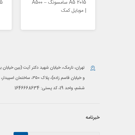
A5 2015 سامسونگ – A500
015
| موبایل کمک
تهران، نارمک، خیابان شهید دکتر آیت (بین خیابان بر
و خیابان قاسم زاده)، پلاک ۳۵۰، ساختمان اس
ششم، واحد 19، کد پستی: 1646668634
خبرنامه