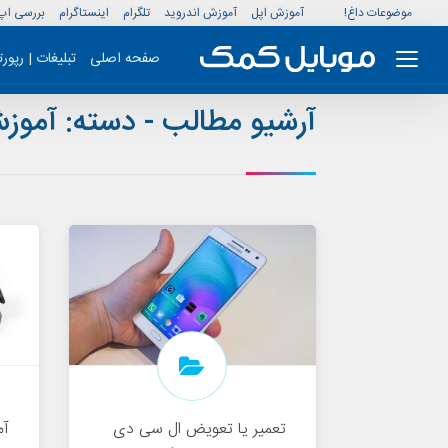
موضوعات داغ!
آموزش اپل
آموزش اندروید
تلگرام
اینستاگرام
بررسی اپ
صفحه اصلی
تبلیغات | رپور
آرشیو مطالب - دسته:
آموزش
تعمیر یا تعویض ال سی دی
آم